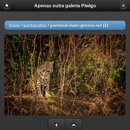
Apenas outra galeria Piwigo
Início
/
pantanalms
/
pantanal-mato-grosso-sul (1)